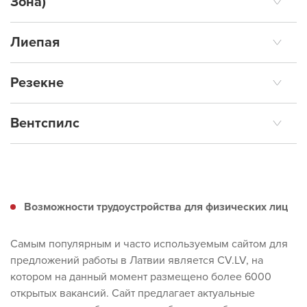
Зона)
Rīga RUS
RUS
Лиепая
Latgale SEZ RUS
Резекне
Liepāja relocation
Latgale SEZ ENG
benefits ENG
Вентспилс
Rēzekne SEZ ENG
Liepāja relocation
benefits RUS
Ventspils ENG
Rēzekne SEZ
RUS
Возможности трудоустройства для физических лиц
Ventspils RUS
Самым популярным и часто используемым сайтом для
Rēzekne City ENG
предложений работы в Латвии является CV.LV, на
котором на данный момент размещено более 6000
открытых вакансий. Сайт предлагает актуальные
Rēzekne City RUS